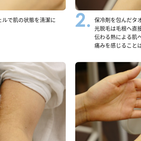
2.
ェルで肌の状態を清潔に
保冷剤を包んだタオ
光脱毛は毛根へ直
伝わる熱による肌
痛みを感じること