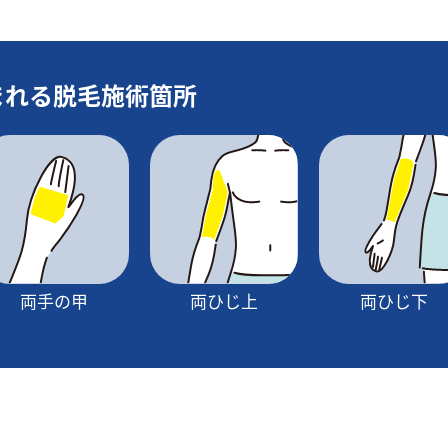
まれる脱毛施術箇所
両手の甲
両ひじ上
両ひじ下