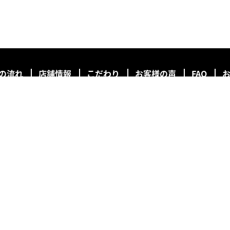
の流れ
店舗情報
こだわり
お客様の声
FAQ
Anneplusは長崎県大村市