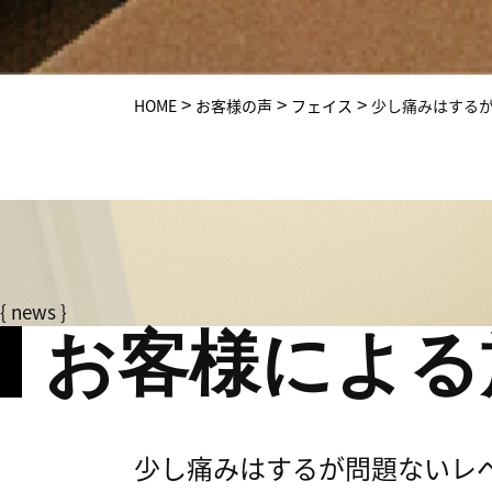
>
>
>
HOME
お客様の声
フェイス
少し痛みはする
{ news }
お客様による
少し痛みはするが問題ないレ